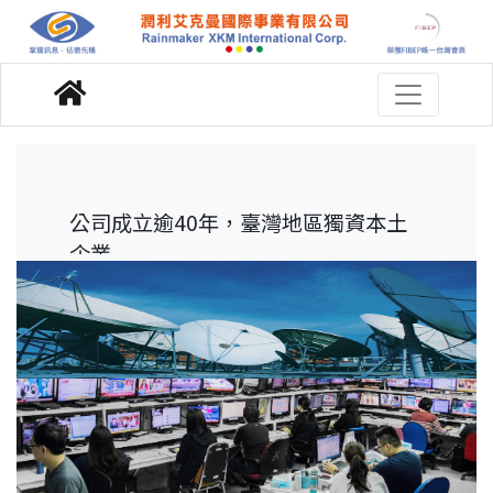
公司成立逾40年，臺灣地區獨資本土
企業
FIBEP<<世界媒體監測協會>>唯一臺
灣地區代表
AI程式自主研發，200位資深團隊作業
全方位、全媒體即時服務，創新傳統
監測
開發臺灣地區廣告、新聞、社群大數
據庫